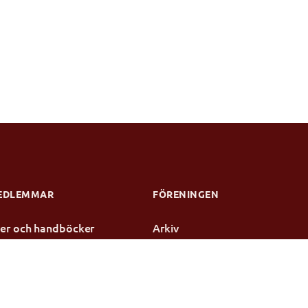
EDLEMMAR
FÖRENINGEN
njer och handböcker
Arkiv
dier
Kontakt
te
rotokoll
ensen