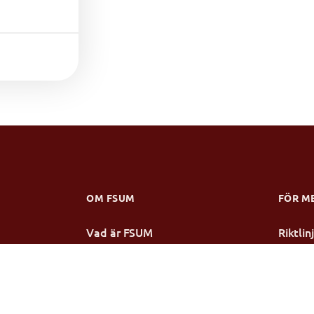
OM FSUM
FÖR M
Vad är FSUM
Riktli
Verksamhetsberättelse
Stipen
Stadgar
Årsmö
Styrelsen
Mötesp
Medlemsmottagningar
Konfer