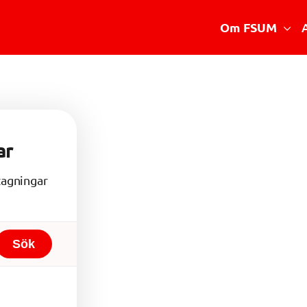
Om FSUM
Vad är FSUM
Styrelsen
Stadgar
ar
Verksamhetsberättelse
Medlemsmottagningar
tagningar
Sök