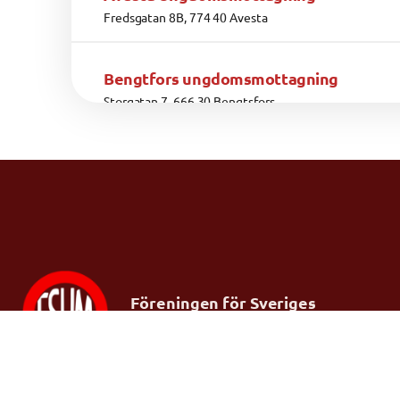
Fredsgatan 8B, 774 40 Avesta
Bengtfors ungdomsmottagning
Storgatan 7, 666 30 Bengtsfors
Bodens Ungdomsmottagning
Kungsgatan 49, 961 35 Boden
Bollebygd Ungdomsmottagning
Gästgivarevägen 8, 517 36 Bollebygd
Föreningen för Sveriges
ungdomsmottagningar
Borås Ungdomsmottagning
Kvarngatan, 503 36 Borås