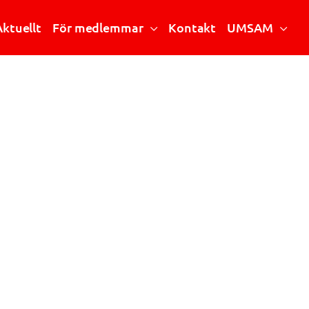
Aktuellt
För medlemmar
Kontakt
UMSAM
Riktlinjer och handböcker
Vad är UMSAM?
Stipendier
Mötesanteckningar
Årsmöte
Mötesprotokoll
Konferensen