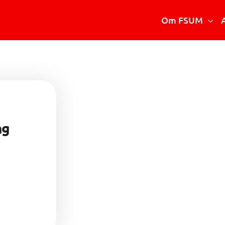
Om FSUM
Vad är FSUM
Styrelsen
Stadgar
Verksamhetsberättelse
ng
Medlemsmottagningar