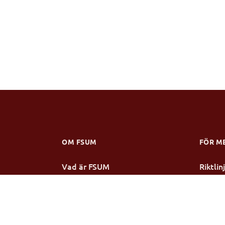
OM FSUM
FÖR M
Vad är FSUM
Riktli
Verksamhetsberättelse
Stipen
Stadgar
Årsmö
Styrelsen
Mötesp
Medlemsmottagningar
Konfer