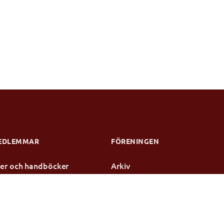
EDLEMMAR
FÖRENINGEN
njer och handböcker
Arkiv
dier
Kontakt
te
rotokoll
ensen