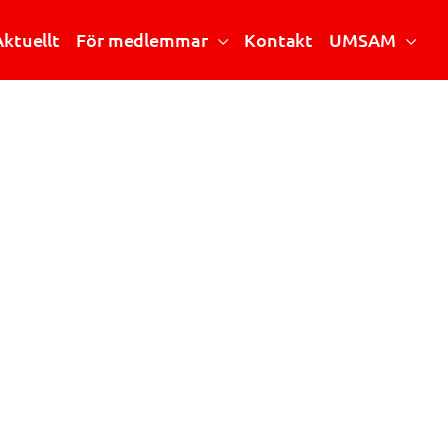
Aktuellt
För medlemmar
Kontakt
UMSAM
Riktlinjer och handböcker
Vad är UMSAM?
Stipendier
Mötesanteckningar
Årsmöte
Mötesprotokoll
Konferensen