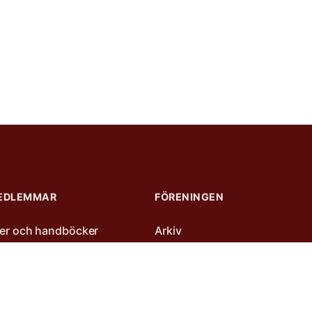
EDLEMMAR
FÖRENINGEN
njer och handböcker
Arkiv
dier
Kontakt
te
rotokoll
rensen