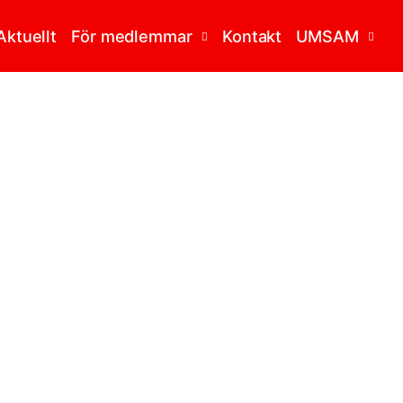
Aktuellt
För medlemmar
Kontakt
UMSAM
Riktlinjer och handböcker
Vad är UMSAM?
Stipendier
Mötesanteckningar
Årsmöte
Mötesprotokoll
Konferensen