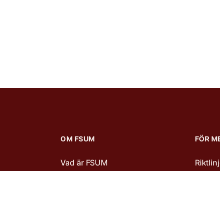
OM FSUM
FÖR M
Vad är FSUM
Riktli
Verksamhetsberättelse
Stipen
Stadgar
Årsmö
Styrelsen
Mötesp
Medlemsmottagningar
Konfe