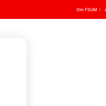
Om FSUM
Vad är FSUM
Styrelsen
Stadgar
Verksamhetsberättelse
Medlemsmottagningar