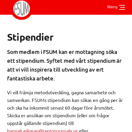
Gå
Meny
till
innehåll
Stipendier
Om FSUM
Aktuellt
Vad är FSUM
Som medlem i FSUM kan er mottagning söka
För medlemmar
Styrelsen
ett stipendium. Syftet med vårt stipendium är
Stadgar
Kontakt
att vi vill inspirera till utveckling av ert
Riktlinjer och handböcker
Verksamhetsberättelse
UMSAM
fantastiska arbete.
Stipendier
Medlemsmottagningar
Årsmöte
Vad är UMSAM?
Vi vill främja metodutveckling, gagna samarbete och
Mötesprotokoll
Mötesanteckningar
Konferensen
samverkan. FSUMs stipendium kan sökas en gång per år
och ska ha inkommit senast 60 dagar före årsmötet.
Skicka er ansökan om stipendium (eller om frågor
uppstår gällande stipendium) till
hannah.eikman@regionuppsala.se
eller