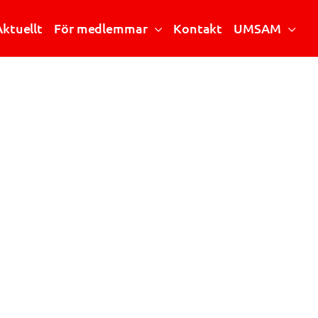
Aktuellt
För medlemmar
Kontakt
UMSAM
Riktlinjer och handböcker
Vad är UMSAM?
Stipendier
Mötesanteckningar
Årsmöte
Mötesprotokoll
Konferensen