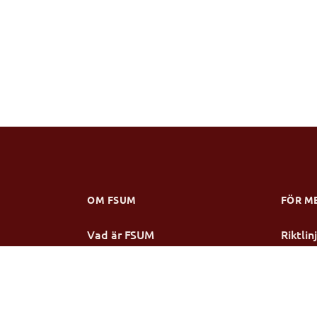
OM FSUM
FÖR M
Vad är FSUM
Riktli
Verksamhetsberättelse
Stipen
Stadgar
Årsmö
Styrelsen
Mötesp
Medlemsmottagningar
Konfer