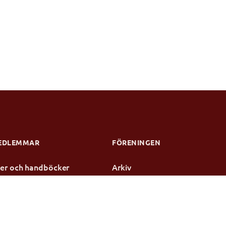
EDLEMMAR
FÖRENINGEN
njer och handböcker
Arkiv
dier
Kontakt
te
rotokoll
ensen