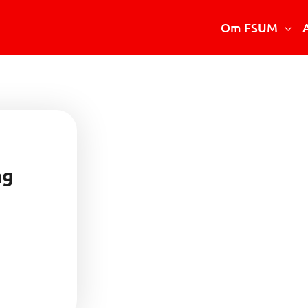
Om FSUM
Vad är FSUM
Styrelsen
Stadgar
Verksamhetsberättelse
ng
Medlemsmottagningar