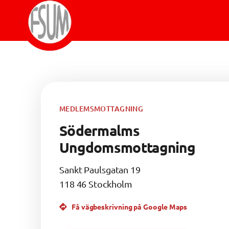
Gå
till
innehåll
Om FSUM
Aktuellt
Vad är FSUM
Styrelsen
MEDLEMSMOTTAGNING
För medlemmar
Stadgar
Södermalms
Verksamhetsberättelse
Kontakt
Riktlinjer och handböcker
Ungdomsmottagning
Medlemsmottagningar
Stipendier
UMSAM
Årsmöte
Sankt Paulsgatan 19
Mötesprotokoll
118 46 Stockholm
Vad är UMSAM?
Konferensen
Mötesanteckningar
Få vägbeskrivning på Google Maps