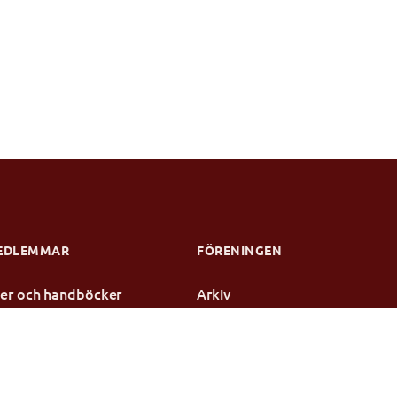
EDLEMMAR
FÖRENINGEN
njer och handböcker
Arkiv
dier
Kontakt
te
rotokoll
ensen