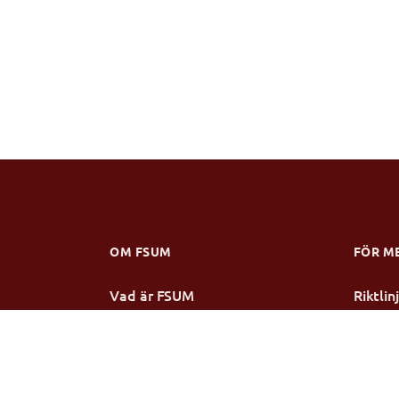
OM FSUM
FÖR M
Vad är FSUM
Riktli
Verksamhetsberättelse
Stipen
Stadgar
Årsmö
Styrelsen
Mötesp
Medlemsmottagningar
Konfer