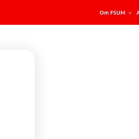
Om FSUM
Vad är FSUM
Styrelsen
Stadgar
Verksamhetsberättelse
Medlemsmottagningar