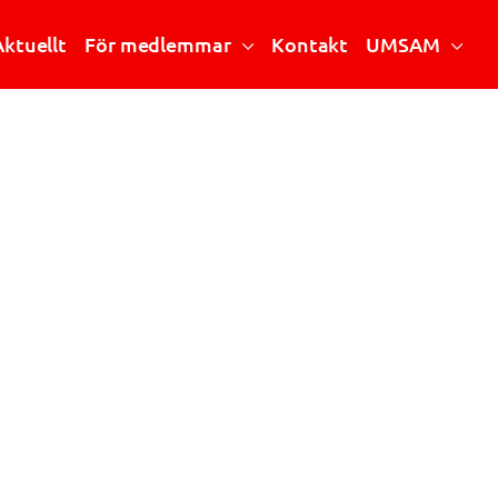
Aktuellt
För medlemmar
Kontakt
UMSAM
Riktlinjer och handböcker
Vad är UMSAM?
Stipendier
Mötesanteckningar
Årsmöte
Mötesprotokoll
Konferensen