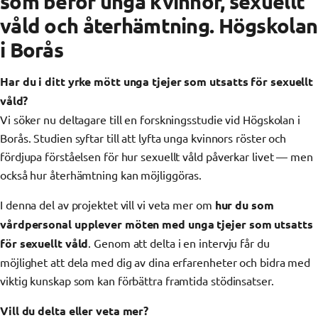
som berör unga kvinnor, sexuellt
våld och återhämtning. Högskolan
i Borås
Har du i ditt yrke mött unga tjejer som utsatts för sexuellt
våld?
Vi söker nu deltagare till en forskningsstudie vid Högskolan i
Borås. Studien syftar till att lyfta unga kvinnors röster och
fördjupa förståelsen för hur sexuellt våld påverkar livet — men
också hur återhämtning kan möjliggöras.
I denna del av projektet vill vi veta mer om
hur du som
vårdpersonal upplever möten med unga tjejer som utsatts
för sexuellt våld
. Genom att delta i en intervju får du
möjlighet att dela med dig av dina erfarenheter och bidra med
viktig kunskap som kan förbättra framtida stödinsatser.
Vill du delta eller veta mer?