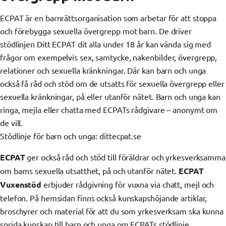
ECPAT är en barnrättsorganisation som arbetar för att stoppa
och förebygga sexuella övergrepp mot barn. De driver
stödlinjen Ditt ECPAT dit alla under 18 år kan vända sig med
frågor om exempelvis sex, samtycke, nakenbilder, övergrepp,
relationer och sexuella kränkningar. Där kan barn och unga
också få råd och stöd om de utsatts för sexuella övergrepp eller
sexuella kränkningar, på eller utanför nätet. Barn och unga kan
ringa, mejla eller chatta med ECPATs rådgivare – anonymt om
de vill.
Stödlinje för barn och unga: dittecpat.se
ECPAT
ger också råd och stöd till föräldrar och yrkesverksamma
om barns sexuella utsatthet, på och utanför nätet.
ECPAT
Vuxenstöd
erbjuder rådgivning för vuxna via chatt, mejl och
telefon. På hemsidan finns också kunskapshöjande artiklar,
broschyrer och material för att du som yrkesverksam ska kunna
sprida kunskap till barn och unga om ECPATs stödlinje.