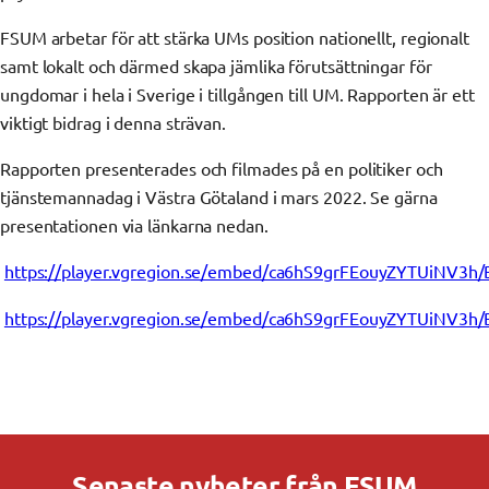
FSUM arbetar för att stärka UMs position nationellt, regionalt
samt lokalt och därmed skapa jämlika förutsättningar för
ungdomar i hela i Sverige i tillgången till UM. Rapporten är ett
viktigt bidrag i denna strävan.
Rapporten presenterades och filmades på en politiker och
tjänstemannadag i Västra Götaland i mars 2022. Se gärna
presentationen via länkarna nedan.
https://player.vgregion.se/embed/ca6hS9grFEouyZYTUiNV3
https://player.vgregion.se/embed/ca6hS9grFEouyZYTUiNV3
Senaste nyheter från FSUM