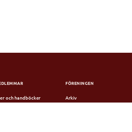
EDLEMMAR
FÖRENINGEN
njer och handböcker
Arkiv
dier
Kontakt
te
rotokoll
ensen