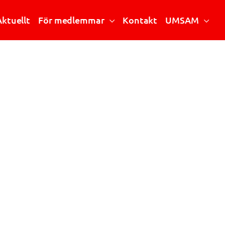
Aktuellt
För medlemmar
Kontakt
UMSAM
Riktlinjer och handböcker
Vad är UMSAM?
Stipendier
Mötesanteckningar
Årsmöte
Mötesprotokoll
Konferensen