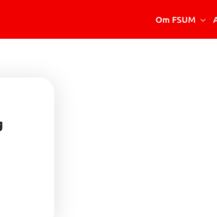
Om FSUM
Vad är FSUM
Styrelsen
Stadgar
Verksamhetsberättelse
g
Medlemsmottagningar