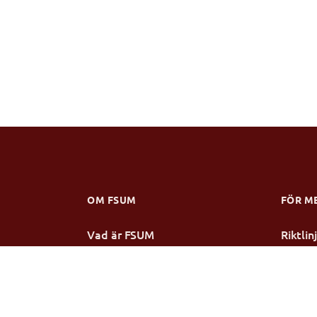
OM FSUM
FÖR M
Vad är FSUM
Riktli
Verksamhetsberättelse
Stipen
Stadgar
Årsmö
Styrelsen
Mötesp
Medlemsmottagningar
Konfer