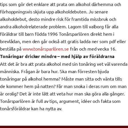
tips som gör det enklare att prata om alkohol därhemma och
förhoppningsvis skjuta upp alkoholdebuten. Ju senare
alkoholdebut, desto mindre risk för framtida missbruk och
andra alkoholrelaterade problem. Lagom till valborg får alla
föräldrar till barn födda 1996 Tonårsparlören direkt hem i
brevlådan, men den går också att gratis ladda ner som pdf eller
beställa på
www.tonårsparlören.se
från och med vecka 16.
Tonåringar dricker mindre – med hjälp av föräldrarna
Att det är bra att prata alkohol med sin tonåring vet väl varenda
människa. Frågan är bara hur. Ska man förresten bjuda
tonåringar på alkohol hemma? Måste man sitta och vänta tills
de kommer hem på natten? Får man snoka i deras rum om man
är orolig? Det är inte lätt att veta hur man ska göra alla gånger.
Tonårsparlören är full av tips, argument, idéer och fakta som
tonårsföräldrar kan ha nytta av.