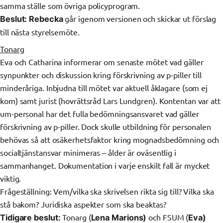
samma ställe som övriga policyprogram.
går igenom versionen och skickar ut förslag
Beslut:
Rebecka
till nästa styrelsemöte.
Tonarg
Eva och Catharina informerar om senaste mötet vad gäller
synpunkter och diskussion kring förskrivning av p-piller till
minderåriga. Inbjudna till mötet var aktuell åklagare (som ej
kom) samt jurist (hovrättsråd Lars Lundgren). Kontentan var att
um-personal har det fulla bedömningsansvaret vad gäller
förskrivning av p-piller. Dock skulle utbildning för personalen
behövas så att osäkerhetsfaktor kring mognadsbedömning och
socialtjänstansvar minimeras – ålder är oväsentlig i
sammanhanget. Dokumentation i varje enskilt fall är mycket
viktig.
Frågeställning: Vem/vilka ska skrivelsen rikta sig till? Vilka ska
stå bakom? Juridiska aspekter som ska beaktas?
Tonarg (
och FSUM (
Tidigare beslut:
Lena Marions)
Eva)