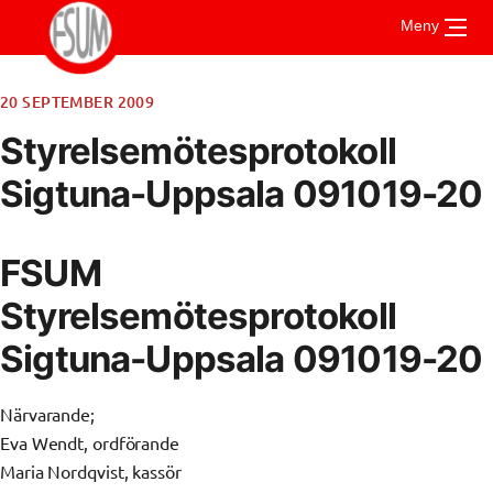
Gå
Meny
till
innehåll
20 SEPTEMBER 2009
Om FSUM
Styrelsemötesprotokoll
Aktuellt
Sigtuna-Uppsala 091019-20
Vad är FSUM
För medlemmar
Styrelsen
Stadgar
Kontakt
FSUM
Riktlinjer och handböcker
Verksamhetsberättelse
UMSAM
Stipendier
Medlemsmottagningar
Styrelsemötesprotokoll
Årsmöte
Vad är UMSAM?
Mötesprotokoll
Sigtuna-Uppsala 091019-20
Mötesanteckningar
Konferensen
Närvarande;
Eva Wendt, ordförande
Maria Nordqvist, kassör