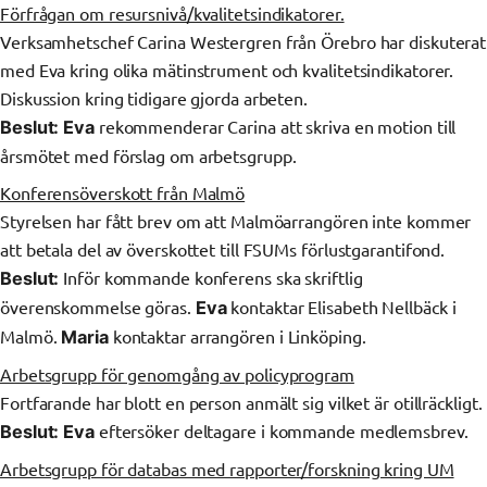
Förfrågan om resursnivå/kvalitetsindikatorer.
Verksamhetschef Carina Westergren från Örebro har diskuterat
med Eva kring olika mätinstrument och kvalitetsindikatorer.
Diskussion kring tidigare gjorda arbeten.
rekommenderar Carina att skriva en motion till
Beslut: Eva
årsmötet med förslag om arbetsgrupp.
Konferensöverskott från Malmö
Styrelsen har fått brev om att Malmöarrangören inte kommer
att betala del av överskottet till FSUMs förlustgarantifond.
Inför kommande konferens ska skriftlig
Beslut:
överenskommelse göras.
kontaktar Elisabeth Nellbäck i
Eva
Malmö.
kontaktar arrangören i Linköping.
Maria
Arbetsgrupp för genomgång av policyprogram
Fortfarande har blott en person anmält sig vilket är otillräckligt.
eftersöker deltagare i kommande medlemsbrev.
Beslut:
Eva
Arbetsgrupp för databas med rapporter/forskning kring UM