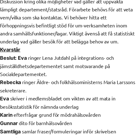
Diskussion kring olika möjligheter vad gäller att uppvakta
lämpligt departement/statsråd. Förarbete behövs för att veta
vem/vilka som ska kontaktas. Vi behöver hitta ett
förhoppningsvis befintligt stöd för um-verksamheten inom
andra samhällsfunktioner/lagar. Viktigt ävenså att få statistiskt
underlag vad gäller besök för att belägga behov av um.
Kvarstår
ringer Lena Jutdahl på integrations- och
Beslut:
Eva
jämställdhetsdepartementet samt motsvarande på
Socialdepartementet.
ringer Äldre- och folkhälsoministerns Maria Larssons
Rebecka
sekreterare.
skriver i medlemsbladet om vikten av att mata in
Eva
besöksstatistik för nämnda underlag
efterfrågar grund för mödrahälsovården
Karin
dito för barnhälsovården
Gunnar
samlar fraser/formuleringar inför skrivelsen
Samtliga