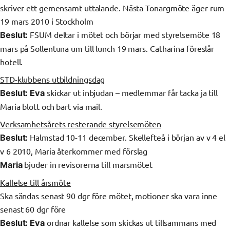
skriver ett gemensamt uttalande. Nästa Tonargmöte äger rum
19 mars 2010 i Stockholm
FSUM deltar i mötet och börjar med styrelsemöte 18
Beslut:
mars på Sollentuna um till lunch 19 mars. Catharina föreslår
hotell.
STD-klubbens utbildningsdag
skickar ut inbjudan – medlemmar får tacka ja till
Beslut: Eva
Maria blott och bart via mail.
Verksamhetsårets resterande styrelsemöten
Halmstad 10-11 december. Skellefteå i början av v 4 el
Beslut:
v 6 2010, Maria återkommer med förslag
bjuder in revisorerna till marsmötet
Maria
Kallelse till årsmöte
Ska sändas senast 90 dgr före mötet, motioner ska vara inne
senast 60 dgr före
ordnar kallelse som skickas ut tillsammans med
Beslut:
Eva