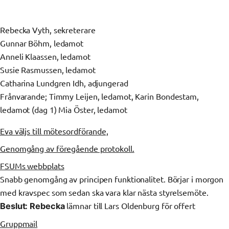
Rebecka Vyth, sekreterare
Gunnar Böhm, ledamot
Anneli Klaassen, ledamot
Susie Rasmussen, ledamot
Catharina Lundgren Idh, adjungerad
Frånvarande; Timmy Leijen, ledamot, Karin Bondestam,
ledamot (dag 1) Mia Öster, ledamot
Eva väljs till mötesordförande,
Genomgång av föregående protokoll.
FSUMs webbplats
Snabb genomgång av principen funktionalitet. Börjar i morgon
med kravspec som sedan ska vara klar nästa styrelsemöte.
lämnar till Lars Oldenburg för offert
Beslut:
Rebecka
Gruppmail