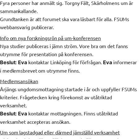
Fyra personer har anmält sig. Torgny Fält, Skärholmens um är
sammankallande.
Grundtanken är att forumet ska vara läsbart för alla. FSUMs
webbansvarig publicerar.
Info om nya forskningsrön på um-konferensen
Nya studier publiceras i jämn ström. Vore bra om det fanns
utrymme för presentation på konferensen.
kontaktar Linköping för förfrågan.
informerar
Beslut: Eva
Eva
i medlemsbrevet om utrymme finns.
Medlemsansökan
Årjängs ungdomsmottagning startade i år och uppfyller FSUMs
kriterier. Frågetecken kring förekomst av utåtriktad
verksamhet.
kontaktar mottagningen. Finns utåtriktad
Beslut:
Eva
verksamhet accepteras ansökan.
Um som lagstadgad eller därmed jämställd verksamhet