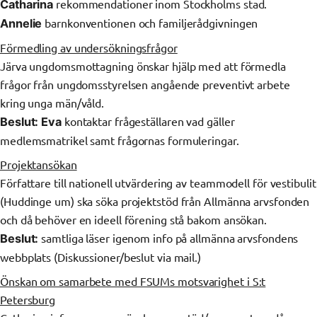
rekommendationer inom Stockholms stad.
Catharina
barnkonventionen och familjerådgivningen
Annelie
Förmedling av undersökningsfrågor
Järva ungdomsmottagning önskar hjälp med att förmedla
frågor från ungdomsstyrelsen angående preventivt arbete
kring unga män/våld.
kontaktar frågeställaren vad gäller
Beslut: Eva
medlemsmatrikel samt frågornas formuleringar.
Projektansökan
Författare till nationell utvärdering av teammodell för vestibulit
(Huddinge um) ska söka projektstöd från Allmänna arvsfonden
och då behöver en ideell förening stå bakom ansökan.
samtliga läser igenom info på allmänna arvsfondens
Beslut:
webbplats (Diskussioner/beslut via mail.)
Önskan om samarbete med FSUMs motsvarighet i S:t
Petersburg