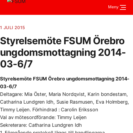
Gå
Meny
till
innehåll
1 JULI 2015
Styrelsemöte FSUM Örebro
Om FSUM
Aktuellt
ungdomsmottagning 2014-
Vad är FSUM
För medlemmar
Styrelsen
03-6/7
Stadgar
Kontakt
Riktlinjer och handböcker
Verksamhetsberättelse
UMSAM
Styrelsemöte FSUM Örebro ungdomsmottagning 2014-
Stipendier
Medlemsmottagningar
Årsmöte
03-6/7
Vad är UMSAM?
Mötesprotokoll
Deltagare: Mia Öster, Maria Nordqvist, Karin bondestam,
Mötesanteckningar
Konferensen
Catharina Lundgren Idh, Susie Rasmusen, Eva Holmberg,
Timmy Leijen. Förhindrad : Carolin Eriksson
Val av mötesordförande: Timmy Leijen
Sekreterare: Catharina Lundgren Idh
1. Föregående protokoll läggs till handlingarna