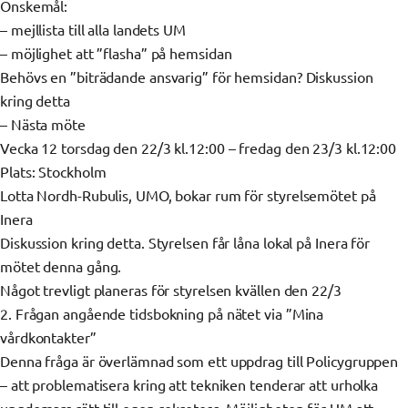
Önskemål:
– mejllista till alla landets UM
– möjlighet att ”flasha” på hemsidan
Behövs en ”biträdande ansvarig” för hemsidan? Diskussion
kring detta
– Nästa möte
Vecka 12 torsdag den 22/3 kl.12:00 – fredag den 23/3 kl.12:00
Plats: Stockholm
Lotta Nordh-Rubulis, UMO, bokar rum för styrelsemötet på
Inera
Diskussion kring detta. Styrelsen får låna lokal på Inera för
mötet denna gång.
Något trevligt planeras för styrelsen kvällen den 22/3
2. Frågan angående tidsbokning på nätet via ”Mina
vårdkontakter”
Denna fråga är överlämnad som ett uppdrag till Policygruppen
– att problematisera kring att tekniken tenderar att urholka
ungdomars rätt till egen sekretess. Möjligheten för UM att