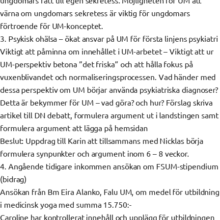
värna om ungdomars sekretess är viktig för ungdomars
förtroende för UM-konceptet.
3. Psykisk ohälsa – ökat ansvar på UM för första linjens psykiatri
Viktigt att påminna om innehållet i UM-arbetet – Viktigt att ur
UM-perspektiv betona ”det friska” och att hålla fokus på
vuxenblivandet och normaliseringsprocessen. Vad händer med
dessa perspektiv om UM börjar använda psykiatriska diagnoser?
Detta är bekymmer för UM – vad göra? och hur? Förslag skriva
artikel till DN debatt, formulera argument ut i landstingen samt
formulera argument att lägga på hemsidan
Beslut: Uppdrag till Karin att tillsammans med Nicklas börja
formulera synpunkter och argument inom 6 – 8 veckor.
4. Angående tidigare inkommen ansökan om FSUM-stipendium
(bidrag)
Ansökan från Bm Eira Alanko, Falu UM, om medel för utbildning
i medicinsk yoga med summa 15.750:-
Caroline har kontrollerat innehåll och upplägg för utbildningen