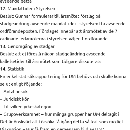
avseende detta
12. Mandattider i Styrelsen
Beslut: Gunnar formulerar till årsmötet förslag på
stadgeändring avseende mandattider i styrelsen ffa avseende
ordförandeposten. Förslaget innebär att årsmötet av de 7
ordinarie ledamöterna i styrelsen väljer 1 ordförande
13. Genomgång av stadgar
Beslut: att ej föreslå någon stadgeändring avseende
kallelsetider till årsmötet som tidigare diskuterats
14. Statistik
En enkel statistikrapportering för UM behövs och skulle kunna
se ut enligt följande:
– Antal besök
– Juridiskt kön
– Till vilken yrkeskategori
– Gruppverksamhet – hur många grupper har UM deltagit i
Det är önskvärt att försöka få igång detta så fort som möjligt
Diskussion – Hur få fram en gemensam bild av UM?