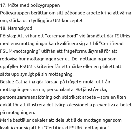
17. Möte med policygruppen
Policygruppen berättar om sitt påbörjade arbete kring att värna
om, stärka och tydliggöra UM-konceptet
18. Namnskydd
Förslag: Att vi har ett ”ceremonibord” vid årsmötet där FSUM:s
medlemsmottagningar kan kvalificera sig att bli ”Certifierad
FSUM-mottagning” utifrån ett frågeformulär/mall för att
redovisa hur mottagningen ser ut. De mottagningar som
uppfyller FSUM:s kriterier får ett märke eller en plakett att
sätta upp synligt på sin mottagning.
Beslut: Catharina gör förslag på frågeformulär utifrån
mottagningens namn, personalantal %-tjänst/vecka,
personalsammansättning och utåtriktat arbete – som en liten
enkät för att illustrera det tvärprofessionella preventiva arbetet
på motagningen.
Maria beställer dekaler att dela ut till de mottagningar som
kvalificerar sig att bli ”Certifierad FSUM-mottagning”