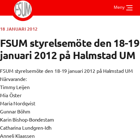
Gå
Meny
till
innehåll
18 JANUARI 2012
Om FSUM
FSUM styrelsemöte den 18-19
Aktuellt
januari 2012 på Halmstad UM
Vad är FSUM
För medlemmar
Styrelsen
Stadgar
FSUM styrelsemöte den 18-19 januari 2012 på Halmstad UM
Kontakt
Riktlinjer och handböcker
Verksamhetsberättelse
Närvarande:
UMSAM
Stipendier
Medlemsmottagningar
Timmy Leijen
Årsmöte
Mia Öster
Vad är UMSAM?
Mötesprotokoll
Maria Nordqvist
Mötesanteckningar
Konferensen
Gunnar Böhm
Karin Bishop-Bondestam
Catharina Lundgren-Idh
Anneli Klaassen