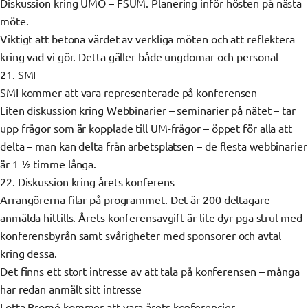
Diskussion kring UMO – FSUM. Planering inför hösten på nästa
möte.
Viktigt att betona värdet av verkliga möten och att reflektera
kring vad vi gör. Detta gäller både ungdomar och personal
21. SMI
SMI kommer att vara representerade på konferensen
Liten diskussion kring Webbinarier – seminarier på nätet – tar
upp frågor som är kopplade till UM-frågor – öppet för alla att
delta – man kan delta från arbetsplatsen – de flesta webbinarier
är 1 ½ timme långa.
22. Diskussion kring årets konferens
Arrangörerna filar på programmet. Det är 200 deltagare
anmälda hittills. Årets konferensavgift är lite dyr pga strul med
konferensbyrån samt svårigheter med sponsorer och avtal
kring dessa.
Det finns ett stort intresse av att tala på konferensen – många
har redan anmält sitt intresse
Lotta Bromé kommer att vara årets konferencier