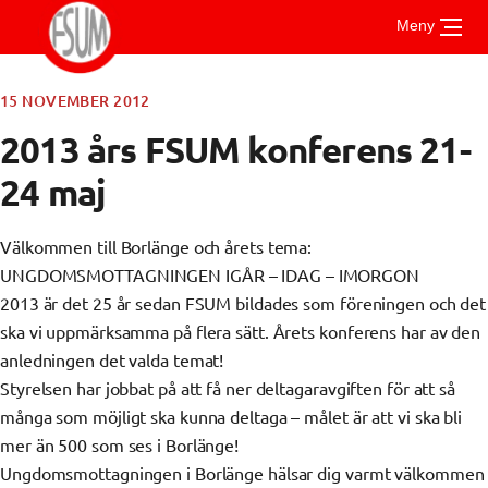
Gå
Meny
till
innehåll
15 NOVEMBER 2012
Om FSUM
2013 års FSUM konferens 21-
Aktuellt
24 maj
Vad är FSUM
För medlemmar
Styrelsen
Stadgar
Välkommen till Borlänge och årets tema:
Kontakt
Riktlinjer och handböcker
Verksamhetsberättelse
UNGDOMSMOTTAGNINGEN IGÅR – IDAG – IMORGON
UMSAM
Stipendier
Medlemsmottagningar
2013 är det 25 år sedan FSUM bildades som föreningen och det
Årsmöte
ska vi uppmärksamma på flera sätt. Årets konferens har av den
Vad är UMSAM?
Mötesprotokoll
anledningen det valda temat!
Mötesanteckningar
Konferensen
Styrelsen har jobbat på att få ner deltagaravgiften för att så
många som möjligt ska kunna deltaga – målet är att vi ska bli
mer än 500 som ses i Borlänge!
Ungdomsmottagningen i Borlänge hälsar dig varmt välkommen