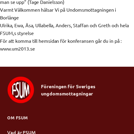
man se upp” (Tage Danielsson)
Varmt Välkommen hälsar Vi på Undomsmottagningen i
Borlänge
Ulrika, Ewa, Åsa, Ullabella, Anders, Staffan och Greth och hela
FSUM,s styrelse
För att komma till hemsidan för konferansen går du in på :
www.um2013.se
Föreningen för Sveriges
ungdomsmottagningar
OM FSUM
Vad är FSUM