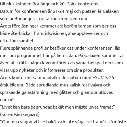
till Musikstaden Borlänge och 2013 års konferens
Datum för konferensen är 21-24 maj och platsen är Galaxen
som är Borlänges största konferenscentrum.
Årets föreläsningar kommer att beröra teman som ger oss
både återblickar, framtidsvisioner, aha-upplevelser och
eftertänksamhet.
Flera spännande profiler besöker oss under konferensen, läs
mer om programmet här på hemsidan. På Galaxen kommer vi
även att träffa några leverantörer och samarbetspartners som
visar upp nyheter och informerar om sina produkter.
Årets konferens sammanfaller dessutom med FSUM´s 25-
årsjubileum. Både sprudlande musikalisk festivalyra och
sprakande galastämning med glitter och glamour utlovas
därför!!
”Livet kan bara begrundas bakåt men måste levas framåt”
(Sören Kierkegaard)
”Om man vägrar att se bakåt och inte vågar se framåt, så måste