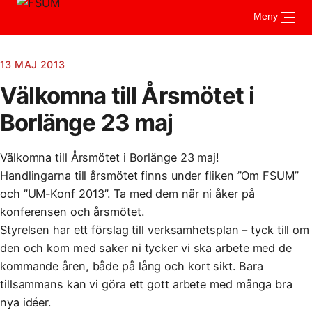
Gå
Meny
till
innehåll
13 MAJ 2013
Välkomna till Årsmötet i
Om FSUM
Aktuellt
Borlänge 23 maj
Vad är FSUM
För medlemmar
Styrelsen
Stadgar
Välkomna till Årsmötet i Borlänge 23 maj!
Kontakt
Riktlinjer och handböcker
Verksamhetsberättelse
Handlingarna till årsmötet finns under fliken ”Om FSUM”
UMSAM
Stipendier
Medlemsmottagningar
och ”UM-Konf 2013”. Ta med dem när ni åker på
Årsmöte
konferensen och årsmötet.
Vad är UMSAM?
Mötesprotokoll
Styrelsen har ett förslag till verksamhetsplan – tyck till om
Mötesanteckningar
Konferensen
den och kom med saker ni tycker vi ska arbete med de
kommande åren, både på lång och kort sikt. Bara
tillsammans kan vi göra ett gott arbete med många bra
nya idéer.